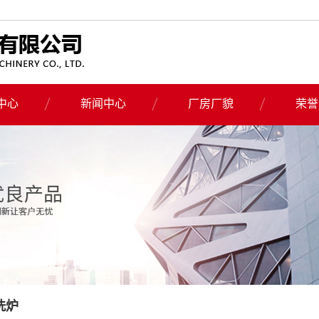
中心
新闻中心
厂房厂貌
荣誉
真空清洗炉
公司新闻
式预热炉
行业新闻
清洗炉
技术知识
用变频器
热器
导热油炉
清洗炉
洗炉
解清洗炉