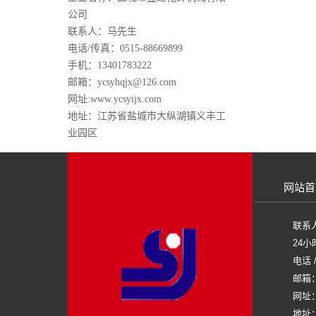
公司
联系人：马先生
电话/传真：0515-88669899
手机：13401783222
邮箱：ycsyhqjx@126.com
网址:
www.ycsyijx.com
地址：江苏省盐城市大纵湖镇义丰工
业园区
网站首
联系
24小
电话 /
邮箱：y
网址：w
地址