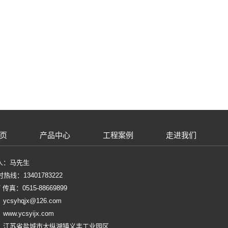
页
产品中心
工程案例
走进我们
人：马先生
时热线：13401783222
 传真：0515-88669899
csyhqjx@126.com
ww.ycsyijx.com
：江苏省盐城市大纵湖镇义丰工业园区