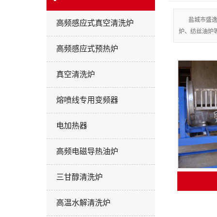
三氧化二
盐城市盛
高频感应式真空清洗炉
炉、纺丝油炉
超声波
高频感应式预热炉
预热，
联苯
真空清洗炉
煅
熔喷线专用变频器
智能感
热处
电加热器
铸
高频电磁导热油炉
热定
控
三甘醇清洗炉
组装、
高温水解清洗炉
纺丝料仓，