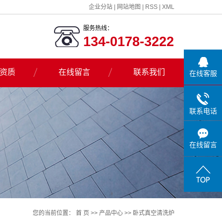
企业分站
|
网站地图
|
RSS
|
XML
服务热线：
134-0178-3222
资质
在线留言
联系我们
在线客服
联系电话
在线留言
您的当前位置：
首 页
>>
产品中心
>>
卧式真空清洗炉