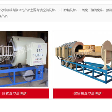
铝流化床
逸化纤机械有限公司产品主要有:真空清洗炉、三甘醇精洗炉、三氧化二铝流化床、预
等产品。
清洗机
烘干设备
加热炉
烧炉
应加热器
理炉
件
型机
制柜
卧式真空清洗炉
熔喷布真空清洗炉
拆卸设备
油剂工程设