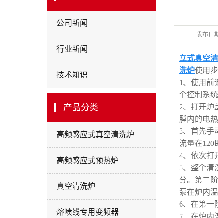
三氧化二
公司新闻
超声波
发布日
行业新闻
预热，
立式真空清
联苯
洗炉
使用
技术知识
1、使用前
煅
个控制系统
智能感
产品分类
2、打开炉
膛内的电热
热处
3、首先手
高频感应式真空清洗炉
铸
流量在12
4、依次打
热定
高频感应式预热炉
5、整个清
控
分。第二阶
真空清洗炉
泵在炉内温
组装、
6、在第一
纺丝料仓，
熔喷线专用变频器
7、在炉内