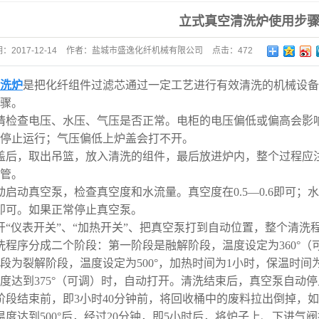
立式真空清洗炉使用步
铝流化床
清洗机
期：
2017-12-14
作者：
盐城市盛逸化纤机械有限公司
点击：
472
烘干设备
洗炉
是把化纤组件过滤芯通过一定工艺进行有效清洗的机械设备
加热炉
步骤。
请检查电压、水压、气压是否正常。电柜的电压偏低或偏高会影
烧炉
停止运行；气压偏低上炉盖会打不开。
应加热器
盖后，取出吊篮，放入清洗的组件，最后放进炉内，整个过程应
管。
理炉
动启动真空泵，检查真空度和水流量。真空度在0.5—0.6即可；
件
0即可。如果正常停止真空泵。
开“仪表开关”、“加热开关”、把真空泵打到自动位置，整个清洗
型机
洗程序分成二个阶段：第一阶段是融解阶段，温度设定为360°（
制柜
段为裂解阶段，温度设定为500°，加热时间为1小时，保温时间
度达到375°（可调）时，自动打开。清洗结束后，真空泵自动停
拆卸设备
阶段结束前，即3小时40分钟前，将回收桶中的废料拉出倒掉，
油剂工程设
温度达到500°后，经过20分钟，即5小时后，将炉子上、下进气