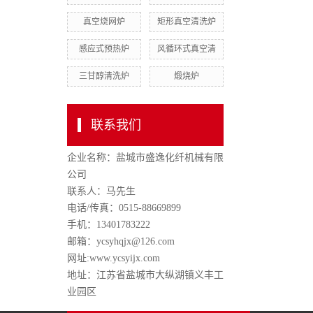
真空烧网炉
矩形真空清洗炉
感应式预热炉
风循环式真空清
三甘醇清洗炉
煅烧炉
联系我们
企业名称：盐城市盛逸化纤机械有限
公司
联系人：马先生
电话/传真：0515-88669899
手机：13401783222
邮箱：ycsyhqjx@126.com
网址:
www.ycsyijx.com
地址：江苏省盐城市大纵湖镇义丰工
业园区