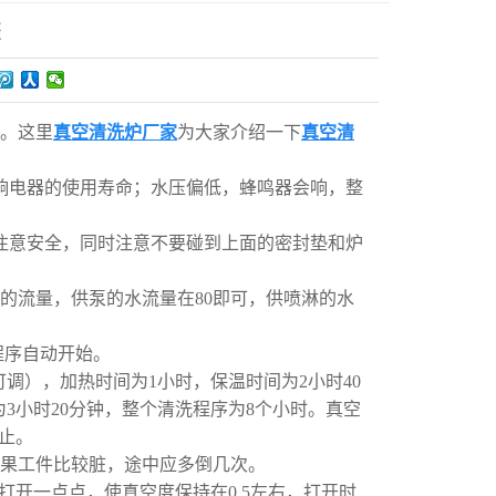
骤
。这里
真空清洗炉厂家
为大家介绍一下
真空清
响电器的使用寿命；水压偏低，蜂鸣器会响，整
注意安全，同时注意不要碰到上面的密封垫和炉
水的流量，供泵的水流量在80即可，供喷淋的水
程序自动开始。
可调），加热时间为1小时，保温时间为2小时40
为3小时20分钟，整个清洗程序为8个小时。真空
止。
如果工件比较脏，途中应多倒几次。
阀打开一点点，使真空度保持在0.5左右，打开时